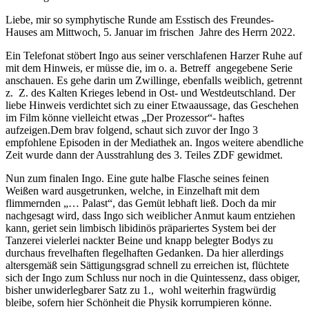
Liebe, mir so symphytische Runde am Esstisch des Freundes-
Hauses am Mittwoch, 5. Januar im frischen Jahre des Herrn 2022.
Ein Telefonat stöbert Ingo aus seiner verschlafenen Harzer Ruhe auf
mit dem Hinweis, er müsse die, im o. a. Betreff angegebene Serie
anschauen. Es gehe darin um Zwillinge, ebenfalls weiblich, getrennt
z. Z. des Kalten Krieges lebend in Ost- und Westdeutschland. Der
liebe Hinweis verdichtet sich zu einer Etwaaussage, das Geschehen
im Film könne vielleicht etwas „Der Prozessor“- haftes
aufzeigen.Dem brav folgend, schaut sich zuvor der Ingo 3
empfohlene Episoden in der Mediathek an. Ingos weitere abendliche
Zeit wurde dann der Ausstrahlung des 3. Teiles ZDF gewidmet.
Nun zum finalen Ingo. Eine gute halbe Flasche seines feinen
Weißen ward ausgetrunken, welche, in Einzelhaft mit dem
flimmernden „… Palast“, das Gemüt lebhaft ließ. Doch da mir
nachgesagt wird, dass Ingo sich weiblicher Anmut kaum entziehen
kann, geriet sein limbisch libidinös präpariertes System bei der
Tanzerei vielerlei nackter Beine und knapp belegter Bodys zu
durchaus frevelhaften flegelhaften Gedanken. Da hier allerdings
altersgemäß sein Sättigungsgrad schnell zu erreichen ist, flüchtete
sich der Ingo zum Schluss nur noch in die Quintessenz, dass obiger,
bisher unwiderlegbarer Satz zu 1., wohl weiterhin fragwürdig
bleibe, sofern hier Schönheit die Physik korrumpieren könne.