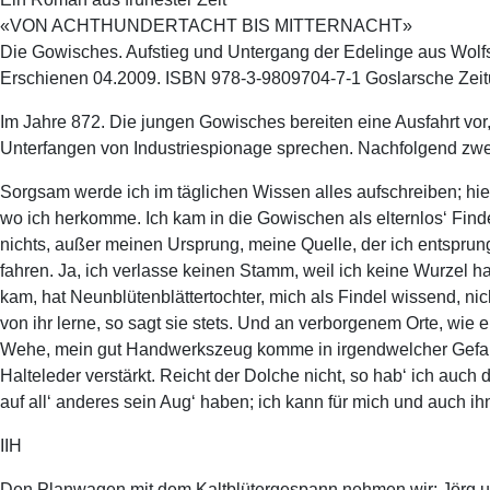
«VON ACHTHUNDERTACHT BIS MITTERNACHT»
Die Gowisches. Aufstieg und Untergang der Edelinge aus Wolf
Erschienen 04.2009. ISBN 978-3-9809704-7-1 Goslarsche Zei
Im Jahre 872. Die jungen Gowisches bereiten eine Ausfahrt vor
Unterfangen von Industriespionage sprechen. Nachfolgend z
Sorgsam werde ich im täglichen Wissen alles aufschreiben; hier
wo ich herkomme. Ich kam in die Gowischen als elternlos‘ Finde
nichts, außer meinen Ursprung, meine Quelle, der ich entsprung
fahren. Ja, ich verlasse keinen Stamm, weil ich keine Wurzel h
kam, hat Neunblütenblättertochter, mich als Findel wissend, n
von ihr lerne, so sagt sie stets. Und an verborgenem Orte, wie e
Wehe, mein gut Handwerkszeug komme in irgendwelcher Gefahr m
Halteleder verstärkt. Reicht der Dolche nicht, so hab‘ ich auc
auf all‘ anderes sein Aug‘ haben; ich kann für mich und auch ih
IIH
Den Planwagen mit dem Kaltblütergespann nehmen wir; Jörg und