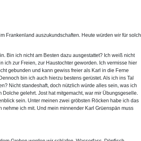
e im Frankenland auszukundschaften. Heute würden wir für solch
n. Bin ich nicht am Besten dazu ausgestattet? Ich weiß nicht
n ich zur Freien, zur Haustochter geworden. Ich vermisse hier
icht gebunden und kann gewiss freier als Karl in die Ferne
ennoch bin ich auch hierzu bestens gerüstet. Als ich ins Tal
n? Nicht standeshaft, doch nützlich würde alles sein, was ich
dem Dolche gelehrt. Jost hat mitgemacht, war mir Übungsgeselle.
enblick sein. Unter meinen zwei gröbsten Röcken habe ich das
, den nehme ich mit. Und mein minnender Karl Grüenspän muss
 dem Groben werden wir schlafen. Wasserfass, Dörrfisch,