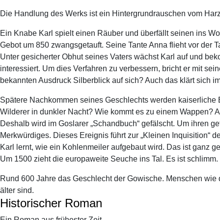
Die Handlung des Werks ist ein Hintergrundrauschen vom Harz 
Ein Knabe Karl spielt einen Räuber und überfällt seinen ins
Gebot um 850 zwangsgetauft. Seine Tante Anna flieht vor der T
Unter gesicherter Obhut seines Vaters wächst Karl auf und bek
interessiert. Um dies Verfahren zu verbessern, bricht er mit s
bekannten Ausdruck Silberblick auf sich? Auch das klärt sich i
Spätere Nachkommen seines Geschlechts werden kaiserliche Be
Wilderer in dunkler Nacht? Wie kommt es zu einem Wappen? Auc
Deshalb wird im Goslarer „Schandbuch“ gefälscht. Um ihren gef
Merkwürdiges. Dieses Ereignis führt zur „Kleinen Inquisition“ 
Karl lernt, wie ein Kohlenmeiler aufgebaut wird. Das ist ganz 
Um 1500 zieht die europaweite Seuche ins Tal. Es ist schlimm. 
Rund 600 Jahre das Geschlecht der Gowische. Menschen wie du u
älter sind.
Historischer Roman
Ein Roman aus frühester Zeit