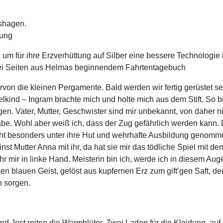
shagen.
tung
, um für ihre Erzverhüttung auf Silber eine bessere Technologi
wei Seiten aus Helmas beginnendem Fahrtentagebuch
von die kleinen Pergamente. Bald werden wir fertig gerüstet sei
lkind – Ingram brachte mich und holte mich aus dem Stift. So bi
en. Vater, Mutter, Geschwister sind mir unbekannt, von daher n
abe. Wohl aber weiß ich, dass der Zug gefährlich werden kann. D
icht besonders unter ihre Hut und wehrhafte Ausbildung genomme
inst Mutter Anna mit ihr, da hat sie mir das tödliche Spiel mit 
ir in linke Hand. Meisterin bin ich, werde ich in diesem Aug
h den blauen Geist, gelöst aus kupfernen Erz zum gift’gen Saft
n sorgen.
 Jost reiten die Warmblüter. Zwei Laden für die Kleidung, auf