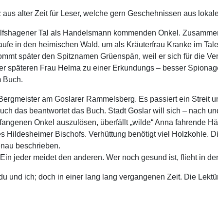
aus alter Zeit für Leser, welche gern Geschehnissen aus lokal
 Wolfshagener Tal als Handelsmann kommenden Onkel. Zusammen
aufe in den heimischen Wald, um als Kräuterfrau Kranke im Tale
ommt später den Spitznamen Grüenspän, weil er sich für die Ve
einer späteren Frau Helma zu einer Erkundungs – besser Spionag
m Buch.
rgmeister am Goslarer Rammelsberg. Es passiert ein Streit u
h das beantwortet das Buch. Stadt Goslar will sich – nach un
angenen Onkel auszulösen, überfällt „wilde“ Anna fahrende Hän
des Hildesheimer Bischofs. Verhüttung benötigt viel Holzkohle. 
genau beschrieben.
Ein jeder meidet den anderen. Wer noch gesund ist, flieht in de
nd ich; doch in einer lang lang vergangenen Zeit. Die Lektüre 